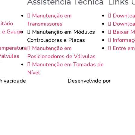
Assistência Técnica
Links 
Manutenção em
Downloa
itário
Transmissores
Downloa
l e Gauge
Manutenção em Módulos
Baixar M
Controladores e Placas
Informaç
emperatura
Manutenção em
Entre em
Válvulas
Posicionadores de Válvulas
T
Manutenção em Tomadas de
Nível
Privacidade
Desenvolvido por