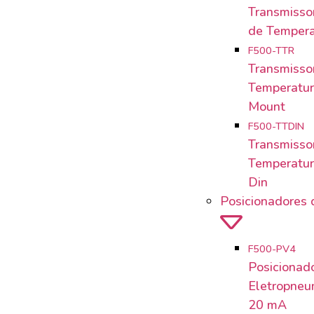
Transmissor
de Tempera
F500-TTR
Transmisso
Temperatu
Mount
F500-TTDIN
Transmisso
Temperatura
Din
Posicionadores 
F500-PV4
Posicionad
Eletropneu
20 mA