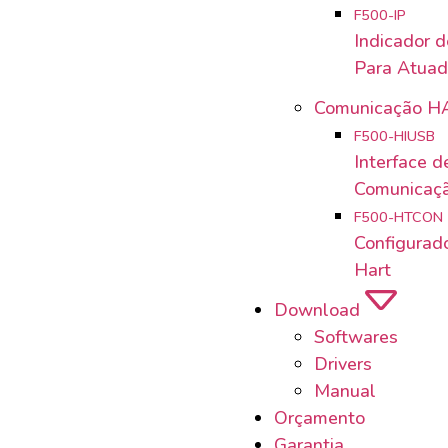
F500-IP
Indicador 
Para Atuad
Comunicação H
F500-HIUSB
Interface d
Comunicaçã
F500-HTCON
Configurad
Hart
Download
Softwares
Drivers
Manual
Orçamento
Garantia