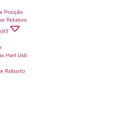
de Posição
or Rotativo
ART
e
o Hart Usb
or Robusto