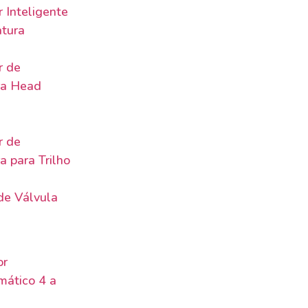
 Inteligente
tura
r de
ra Head
r de
 para Trilho
de Válvula
or
mático 4 a