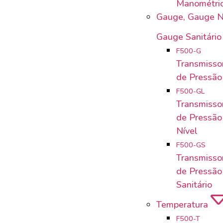
Manométri
Gauge, Gauge N
Gauge Sanitário
F500-G
Transmissor
de Pressã
F500-GL
Transmissor
de Pressão
Nível
F500-GS
Transmissor
de Pressã
Sanitário
Temperatura
F500-T