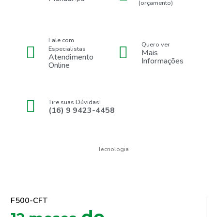
(orçamento)
Fale com
Quero ver
Especialistas
Mais
Atendimento
Informações
Online
Tire suas Dúvidas!
(16) 9 9423-4458
Tecnologia
F500-CFT
de