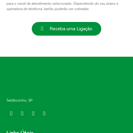
para o canal de atendimento selecionado. Dependendo do seu plano e
operadora de telefonia, tarifas poderão ser cobradas.
Receba uma Ligação
Sertãozinho, SP
Links Úteis