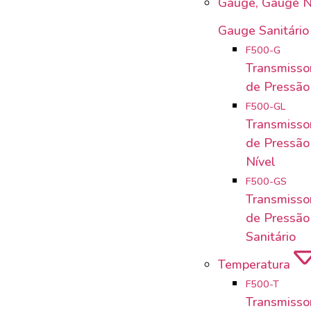
Gauge, Gauge N
Gauge Sanitário
F500-G
Transmissor
de Pressã
F500-GL
Transmissor
de Pressão
Nível
F500-GS
Transmissor
de Pressã
Sanitário
Temperatura
F500-T
Transmissor