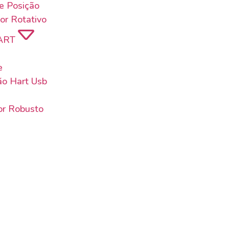
de Posição
or Rotativo
ART
e
o Hart Usb
or Robusto