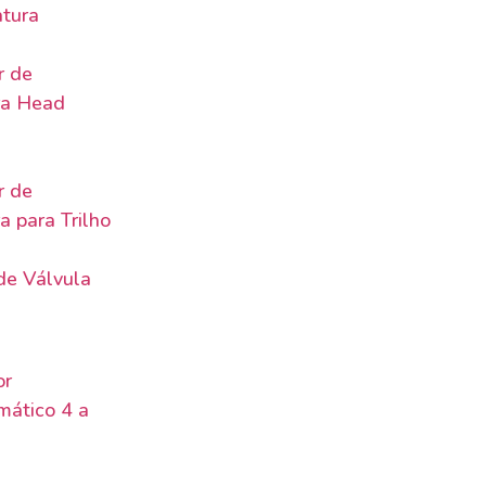
tura
r de
ra Head
r de
 para Trilho
de Válvula
or
mático 4 a