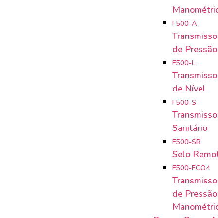
Manométri
F500-A
Transmissor
de Pressão
F500-L
Transmissor
de Nível
F500-S
Transmissor
Sanitário
F500-SR
Selo Remo
F500-ECO4
Transmisso
de Pressão
Manométri