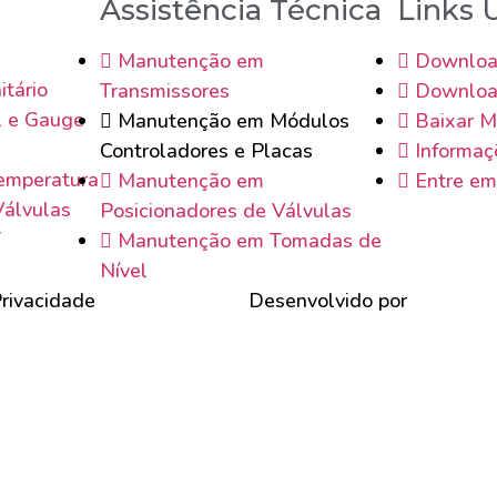
Assistência Técnica
Links 
Manutenção em
Downloa
itário
Transmissores
Downloa
l e Gauge
Manutenção em Módulos
Baixar M
Controladores e Placas
Informaç
emperatura
Manutenção em
Entre em
Válvulas
Posicionadores de Válvulas
T
Manutenção em Tomadas de
Nível
Privacidade
Desenvolvido por